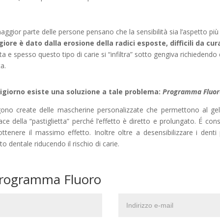
aggior parte delle persone pensano che la sensibilità sia l’aspetto più 
iore è dato dalla erosione della radici esposte, difficili da cur
ta e spesso questo tipo di carie si “infiltra” sotto gengiva richiedendo
ta.
giorno esiste una soluzione a tale problema:
Programma Fluor
ono create delle mascherine personalizzate che permettono al gel 
cace della “pastiglietta” perché l’effetto è diretto e prolungato. É co
ottenere il massimo effetto. Inoltre oltre a desensibilizzare i dent
o dentale riducendo il rischio di carie.
 Programma Fluoro