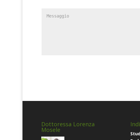
Dottoressa Lorenza
Indi
Mosele
Stud