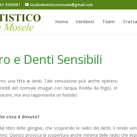
41-5500981
studiodentisticomosele@gmail.com
Home
Verdenti
Team
Tratt
 e Denti Sensibili
mo una fitta ai denti. Tale sensazione può anche ripetersi
ddi del normale (magari con l’acqua fredda da frigo). In
iacere, ma anzi rappresenta un fastidio.
che cosa è dovuto?
 ritiro delle gengive, che scoprendo le radici dei denti, li rende sens
anno. Questo provoca la scopertura anche minima delle radici che inizia