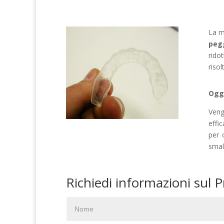
La m
pegg
ridot
risol
Oggi
Veng
effi
per 
smalt
Richiedi informazioni sul