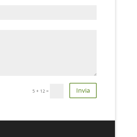
Invia
5 + 12
=