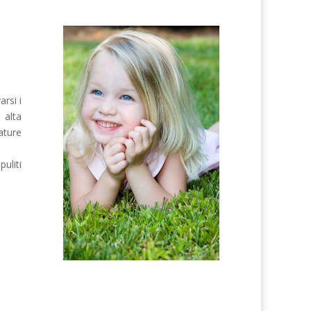
arsi i
 alta
ature
uliti