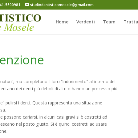
41-5500981
studiodentisticomosele@gmail.com
Home
Verdenti
Team
Tratt
enzione
maturi”, ma completano il loro “indurimento” all’interno del
esentano dei denti più deboli di altri o hanno un processo più
e” pulirsi i denti. Questa rappresenta una situazione
rsa.
e possono cariarsi. In alcuni casi gravi si è costretti ad
 escano nel posto giusto. Si è quindi costretti ad usare
one.