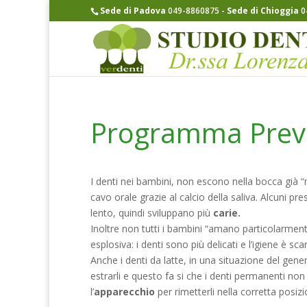
Sede di Padova
049-8860875
-
Sede di Chioggia
0
Programma Prev
I denti nei bambini, non escono nella bocca già “
cavo orale grazie al calcio della saliva. Alcuni pr
lento, quindi sviluppano più
carie.
Inoltre non tutti i bambini “amano particolarment
esplosiva: i denti sono più delicati e l’igiene è sca
Anche i denti da latte, in una situazione del gener
estrarli e questo fa si che i denti permanenti non
l’
apparecchio
per rimetterli nella corretta posizi