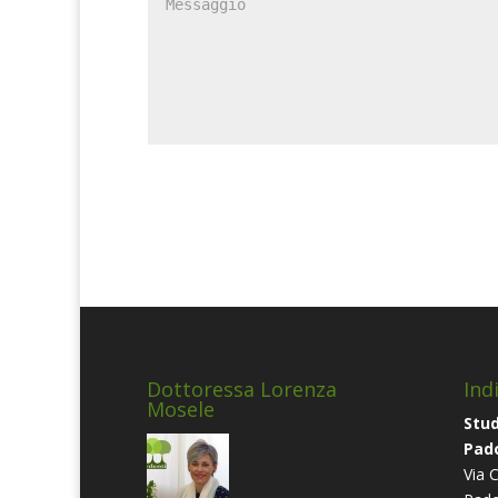
Dottoressa Lorenza
Indi
Mosele
Stud
Pad
Via 