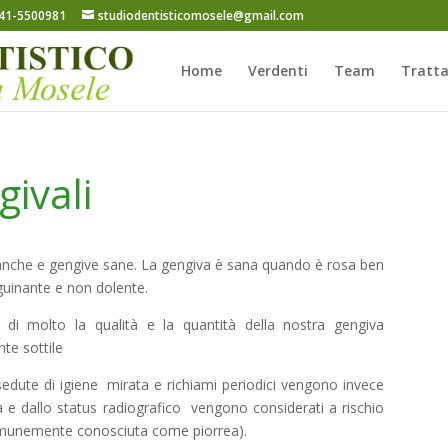
41-5500981
studiodentisticomosele@gmail.com
Home
Verdenti
Team
Tratt
givali
bianche e gengive sane. La gengiva è sana quando è rosa ben
guinante e non dolente.
re di molto la qualità e la quantità della nostra gengiva
te sottile
dute di igiene mirata e richiami periodici vengono invece
ita e dallo status radiografico vengono considerati a rischio
comunemente conosciuta come piorrea).