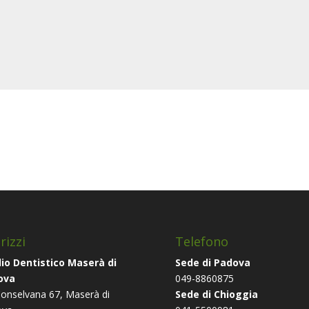
rizzi
Telefono
io Dentistico Maserà di
Sede di Padova
ova
049-8860875
Conselvana 67, Maserà di
Sede di Chioggia