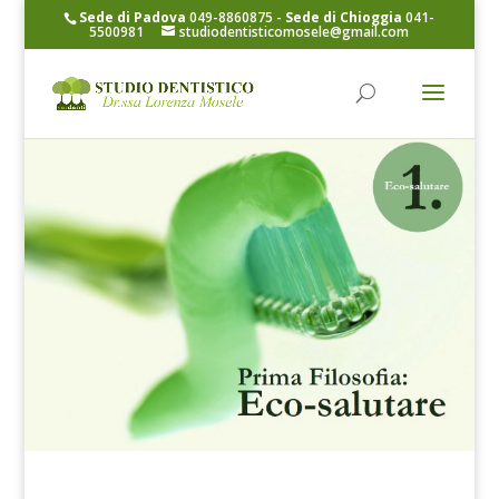
Sede di Padova
049-8860875
-
Sede di Chioggia
041-
5500981
studiodentisticomosele@gmail.com