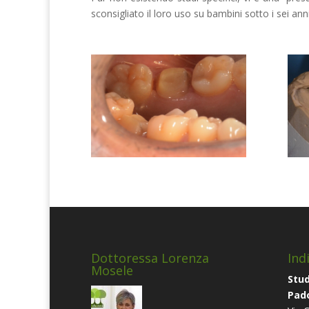
sconsigliato il loro uso su bambini sotto i sei ann
Dottoressa Lorenza
Indi
Mosele
Stud
Pad