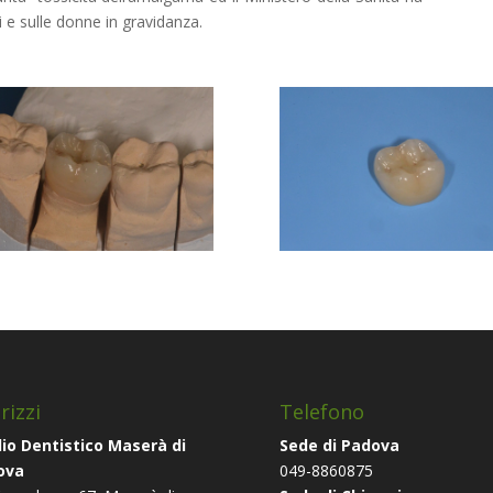
i e sulle donne in gravidanza.
rizzi
Telefono
io Dentistico Maserà di
Sede di Padova
ova
049-8860875