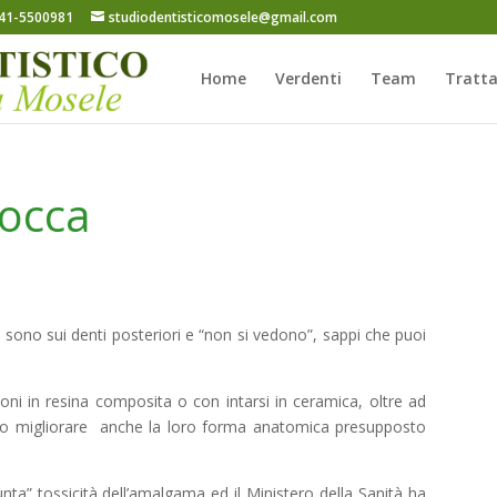
41-5500981
studiodentisticomosele@gmail.com
Home
Verdenti
Team
Tratt
bocca
e sono sui denti posteriori e “non si vedono”, sappi che puoi
ni in resina composita o con intarsi in ceramica, oltre ad
no migliorare anche la loro forma anatomica presupposto
unta” tossicità dell’amalgama ed il Ministero della Sanità ha