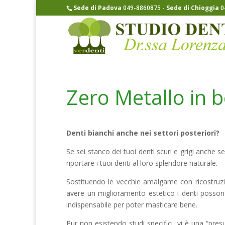
Sede di Padova
049-8860875
-
Sede di Chioggia
0
Zero Metallo in 
Denti bianchi anche nei settori posteriori?
Se sei stanco dei tuoi denti scuri e grigi anche s
riportare i tuoi denti al loro splendore naturale.
Sostituendo le vecchie amalgame con ricostruzio
avere un miglioramento estetico i denti posso
indispensabile per poter masticare bene.
Pur non esistendo studi specifici, vi è una “pres