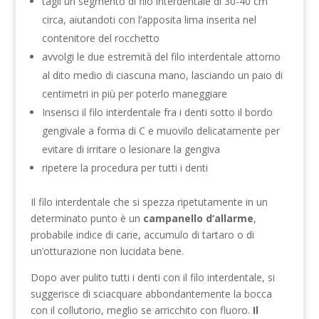
tagli un segmento di filo interdentale di 30-40 cm
circa, aiutandoti con l’apposita lima inserita nel
contenitore del rocchetto
avvolgi le due estremità del filo interdentale attorno
al dito medio di ciascuna mano, lasciando un paio di
centimetri in più per poterlo maneggiare
Inserisci il filo interdentale fra i denti sotto il bordo
gengivale a forma di C e muovilo delicatamente per
evitare di irritare o lesionare la gengiva
ripetere la procedura per tutti i denti
Il filo interdentale che si spezza ripetutamente in un
determinato punto è un
campanello d’allarme
,
probabile indice di carie, accumulo di tartaro o di
un’otturazione non lucidata bene.
Dopo aver pulito tutti i denti con il filo interdentale, si
suggerisce di sciacquare abbondantemente la bocca
con il collutorio, meglio se arricchito con fluoro.
Il