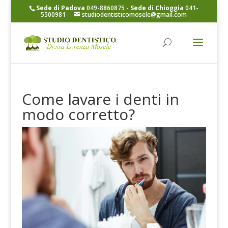
Sede di Padova
049-8860875
-
Sede di Chioggia
041-
5500981
studiodentisticomosele@gmail.com
Come lavare i denti in
modo corretto?